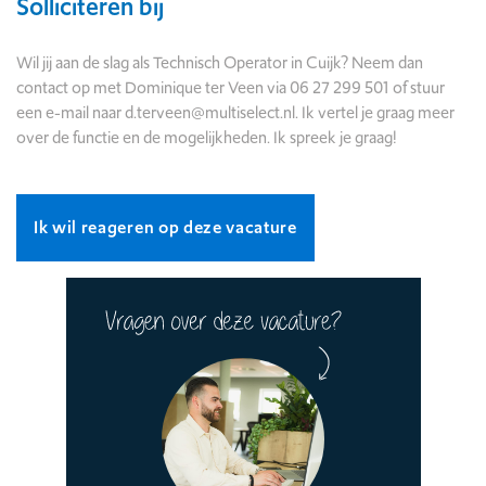
Solliciteren bij
Wil jij aan de slag als Technisch Operator in Cuijk? Neem dan
contact op met Dominique ter Veen via 06 27 299 501 of stuur
een e-mail naar
d.terveen@multiselect.nl
. Ik vertel je graag meer
over de functie en de mogelijkheden. Ik spreek je graag!
Ik wil reageren op deze vacature