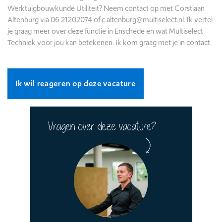
Werktuigbouwkunde Utiliteit? Neem contact op met Corstiaan
Altenburg via 06 21202074 of c.altenburg@multiselect.nl. Ik vertel
je graag meer over deze functie in Enschede en wat Multiselect
Techniek voor jou kan betekenen. Ik kom graag met je in contact.
Ik wil reageren op deze vacature