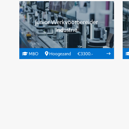
Junior Werkvoorbereider
Industrie
MBO
Hoogezand
€3300.-