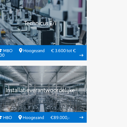
Technicus E/I
MBO
Hoogezand
€ 3.600 tot €
500
Installatieverantwoordelijke
HBO
Hoogezand
€89.000,-