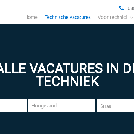
088
Home
Technische vacatures
Voor technici
ALLE VACATURES IN D
TECHNIEK