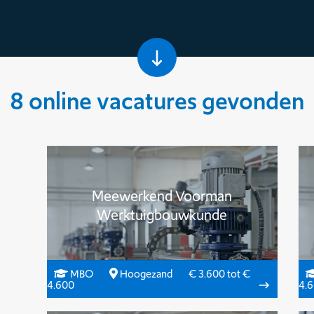
8 online vacatures gevonden
Meewerkend Voorman
Werktuigbouwkunde
MBO
Hoogezand
€ 3.600 tot €
4.600
4.