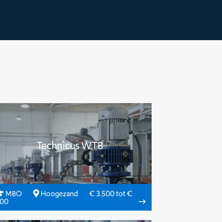
Technicus WTB
MBO
Hoogezand
€ 3.500 tot €
600