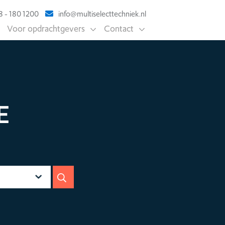
 - 180 1200
info@multiselecttechniek.nl
Voor opdrachtgevers
Contact
E