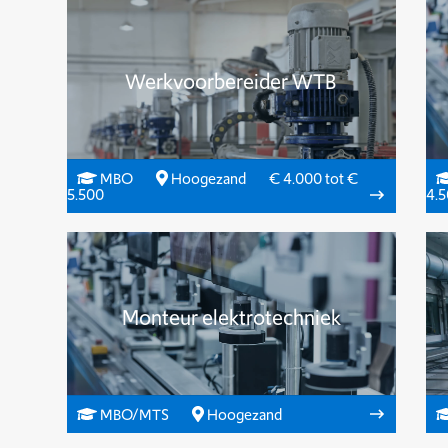
Werkvoorbereider WTB
MBO
Hoogezand
€ 4.000 tot €
5.500
4.
Monteur elektrotechniek
MBO/MTS
Hoogezand