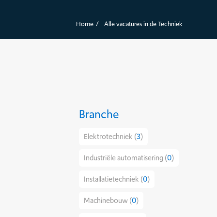
Home
Alle vacatures in de Techniek
Branche
Elektrotechniek (
3
)
Industriële automatisering (
0
)
Installatietechniek (
0
)
Machinebouw (
0
)