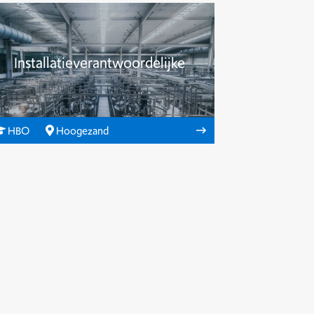
Installatieverantwoordelijke
HBO
Hoogezand