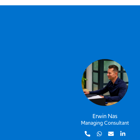
Erwin Nas
Vincent Oosterka
ging Consultant
Managing Consultan