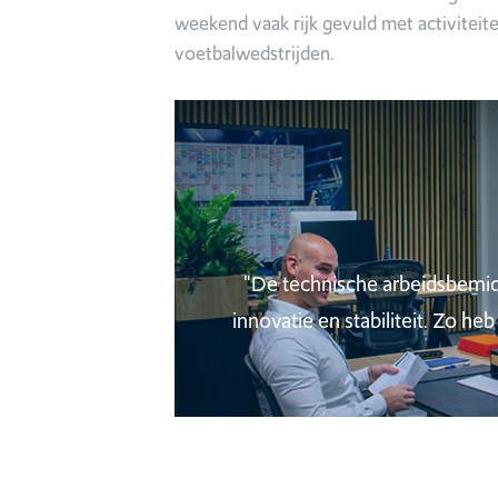
weekend vaak rijk gevuld met activiteite
voetbalwedstrijden.
"De technische arbeidsbemid
innovatie en stabiliteit. Zo h