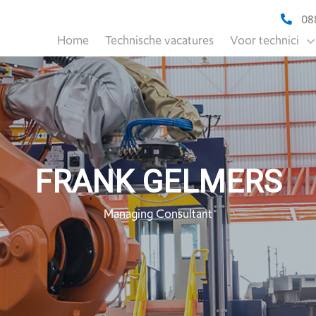
088
Home
Technische vacatures
Voor technici
FRANK GELMERS
Managing Consultant