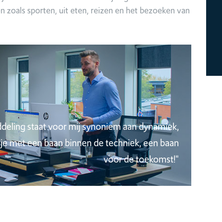
n zoals sporten, uit eten, reizen en het bezoeken van
deling staat voor mij synoniem aan dynamiek,
eb je met een baan binnen de techniek, een baan
voor de toekomst!"