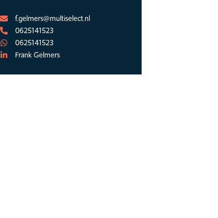
f.gelmers@multiselect.nl
0625141523
0625141523
Frank Gelmers