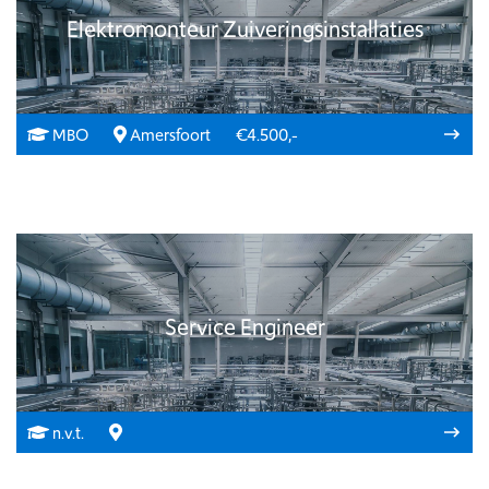
Elektromonteur Zuiveringsinstallaties
MBO
Amersfoort
€4.500,-
Service Engineer
n.v.t.