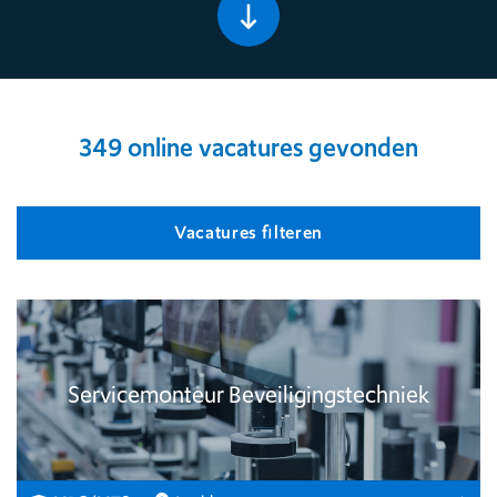
349 online vacatures gevonden
Vacatures fılteren
Servicemonteur Beveiligingstechniek