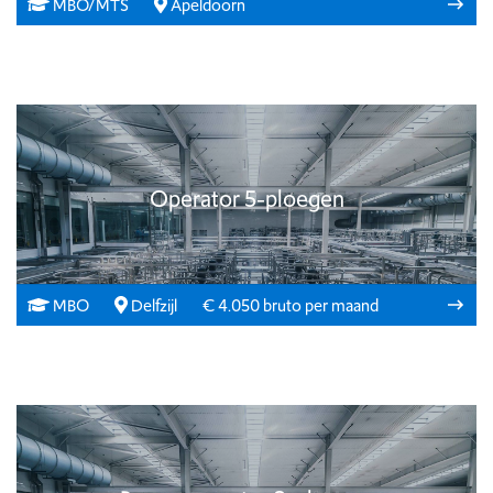
MBO/MTS
Apeldoorn
Operator 5-ploegen
MBO
Delfzijl
€ 4.050 bruto per maand